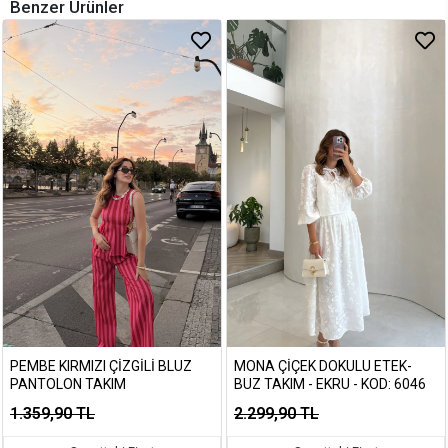
Benzer Ürünler
PEMBE KIRMIZI ÇIZGILI BLUZ
MONA ÇIÇEK DOKULU ETEK-
PANTOLON TAKIM
BUZ TAKIM - EKRU - KOD: 6046
1.359,90 TL
2.299,90 TL