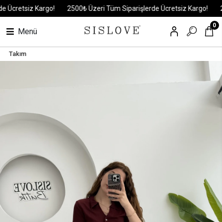
cretsiz Kargo!
2500₺ Üzeri Tüm Siparişlerde Ücretsiz Kargo!
2500
0
Menü
Takım