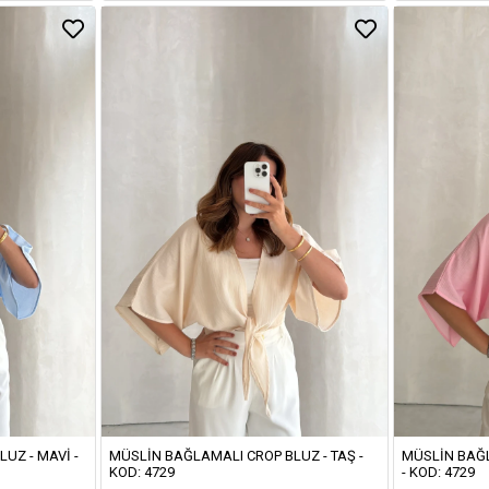
UZ - MAVI -
MÜSLIN BAĞLAMALI CROP BLUZ - TAŞ -
MÜSLIN BAĞL
KOD: 4729
- KOD: 4729