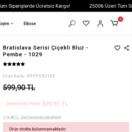
rde Ücretsiz Kargo!
2500₺ Üzeri Tüm Siparişlerde Ü
0
Giyim
Elbise
Bratislava Serisi Çiçekli Bluz -
Pembe - 1029
Ürün Kodu:
R9YPG3U10X
599,90 TL
539,91 TL
Sepetteki Fiyat
114,48 TL 'den başlayan taksitlerle
Ürün stokta bulunmamaktadır.