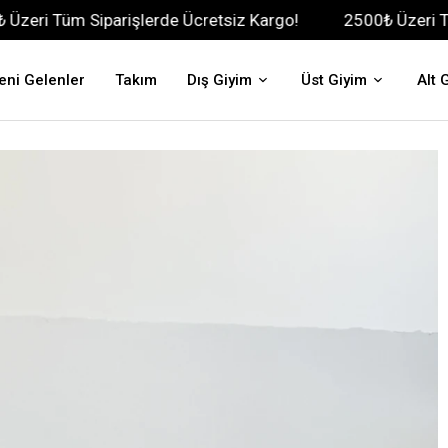
iparişlerde Ücretsiz Kargo!
2500₺ Üzeri Tüm Siparişle
eni Gelenler
Takım
Dış Giyim
Üst Giyim
Alt 