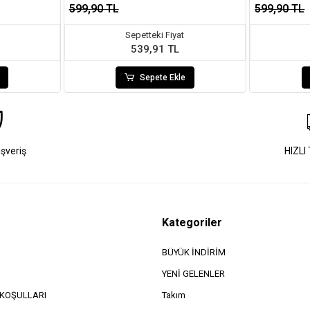
599,90 TL
599,90 TL
Sepetteki Fiyat
539,91 TL
Sepete Ekle
ışveriş
HIZLI
Kategoriler
BÜYÜK İNDİRİM
YENİ GELENLER
e KOŞULLARI
Takım