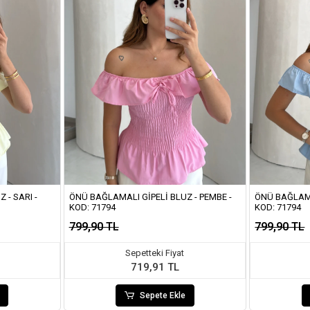
 - SARI -
ÖNÜ BAĞLAMALI GIPELI BLUZ - PEMBE -
ÖNÜ BAĞLAMA
KOD: 71794
KOD: 71794
799,90 TL
799,90 TL
Sepetteki Fiyat
719,91 TL
Sepete Ekle