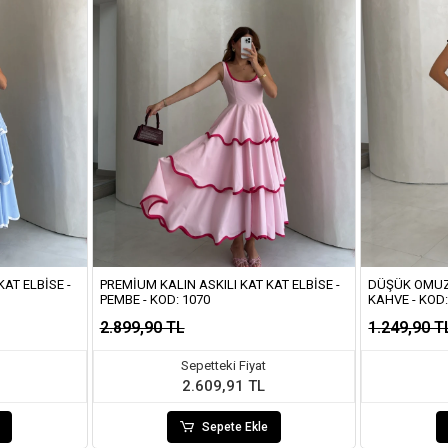
AT ELBISE -
PREMIUM KALIN ASKILI KAT KAT ELBISE -
DÜŞÜK OMUZ 
PEMBE - KOD: 1070
KAHVE - KOD
2.899,90 TL
1.249,90 T
Sepetteki Fiyat
2.609,91 TL
Sepete Ekle