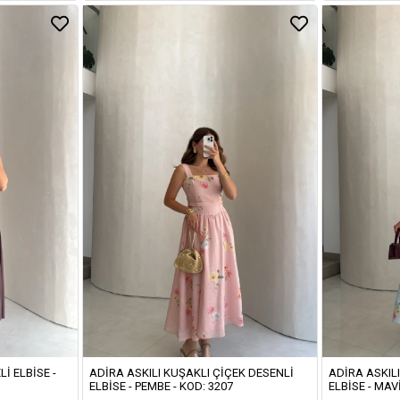
LI ELBISE -
ADIRA ASKILI KUŞAKLI ÇIÇEK DESENLI
ADIRA ASKIL
ELBISE - PEMBE - KOD: 3207
ELBISE - MAVI