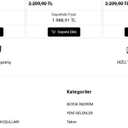
2.209,90 TL
2.209,90 T
Sepetteki Fiyat
1.988,91 TL
Sepete Ekle
ışveriş
HIZLI
Kategoriler
BÜYÜK İNDİRİM
YENİ GELENLER
e KOŞULLARI
Takım