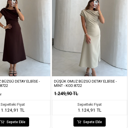
BÜZGÜ DETAY ELBISE -
DÜŞÜK OMUZ BÜZGÜ DETAY ELBISE -
:8722
MINT - KOD:8722
L
1.249,90 TL
Sepetteki Fiyat
Sepetteki Fiyat
1.124,91 TL
1.124,91 TL
Sepete Ekle
Sepete Ekle