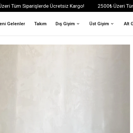
arişlerde Ücretsiz Kargo!
2500₺ Üzeri Tüm Siparişlerd
eni Gelenler
Takım
Dış Giyim
Üst Giyim
Alt 