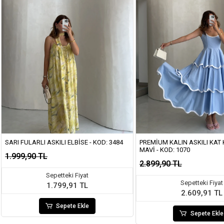
SARI FULARLI ASKILI ELBISE - KOD: 3484
PREMIUM KALIN ASKILI KAT K
MAVI - KOD: 1070
1.999,90 TL
2.899,90 TL
Sepetteki Fiyat
Sepetteki Fiyat
1.799,91 TL
2.609,91 TL
Sepete Ekle
Sepete Ekle