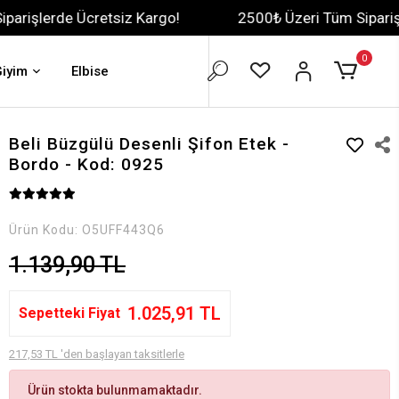
etsiz Kargo!
2500₺ Üzeri Tüm Siparişlerde Ücretsiz
0
Giyim
Elbise
Beli Büzgülü Desenli Şifon Etek -
Bordo - Kod: 0925
Ürün Kodu:
O5UFF443Q6
1.139,90 TL
1.025,91 TL
Sepetteki Fiyat
217,53 TL 'den başlayan taksitlerle
Ürün stokta bulunmamaktadır.