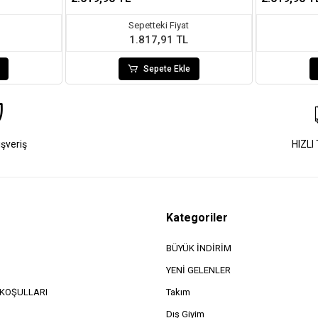
Sepetteki Fiyat
1.817,91 TL
Sepete Ekle
ışveriş
HIZLI
Kategoriler
BÜYÜK İNDİRİM
YENİ GELENLER
e KOŞULLARI
Takım
Dış Giyim