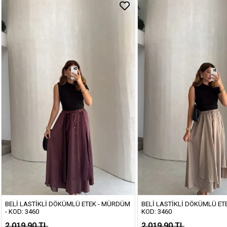
BELI LASTIKLI DÖKÜMLÜ ETEK - MÜRDÜM
BELI LASTIKLI DÖKÜMLÜ ETE
- KOD: 3460
KOD: 3460
2.019,90 TL
2.019,90 TL