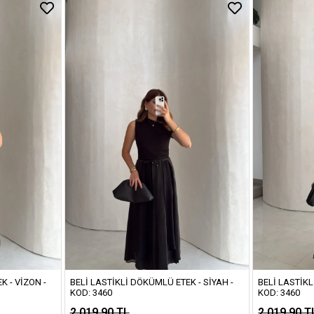
K - VIZON -
BELI LASTIKLI DÖKÜMLÜ ETEK - SIYAH -
BELI LASTIKL
KOD: 3460
KOD: 3460
2.019,90 TL
2.019,90 T