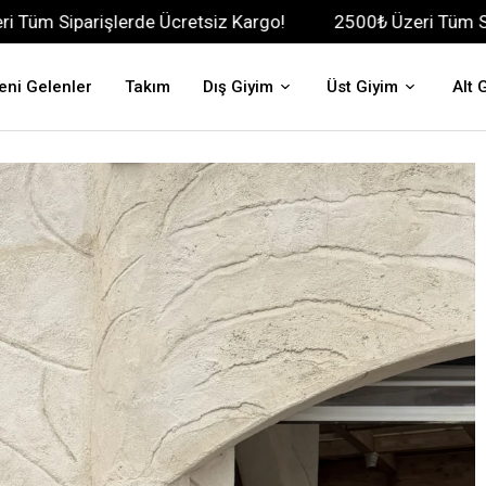
erde Ücretsiz Kargo!
2500₺ Üzeri Tüm Siparişlerde Ücr
eni Gelenler
Takım
Dış Giyim
Üst Giyim
Alt 