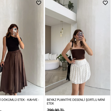
I DÖKÜMLÜ ETEK - KAHVE -
BEYAZ PUANTIYE DESENLI ŞORTLU MINI
ETEK
L
799,90 TL