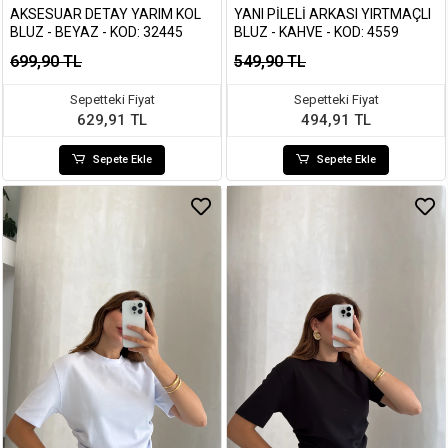
AKSESUAR DETAY YARIM KOL
YANI PILELI ARKASI YIRTMAÇLI
BLUZ - BEYAZ - KOD: 32445
BLUZ - KAHVE - KOD: 4559
699,90 TL
549,90 TL
Sepetteki Fiyat
Sepetteki Fiyat
629,91 TL
494,91 TL
Sepete Ekle
Sepete Ekle