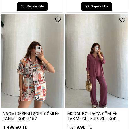
Sepete Ekle
Sepete Ekle
NAOMI DESENLI ŞORT GÖMLEK
MODAL BOL PAÇA GÖMLEK
TAKIM - KOD: 8157
TAKIM - GÜL KURUSU - KOD:
7112
1.499,90 TL
1.719,90 TL