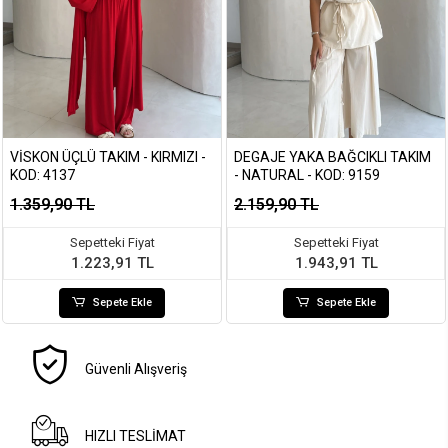
VISKON ÜÇLÜ TAKIM - KIRMIZI -
DEGAJE YAKA BAĞCIKLI TAKIM
KOD: 4137
- NATURAL - KOD: 9159
1.359,90 TL
2.159,90 TL
Sepetteki Fiyat
Sepetteki Fiyat
1.223,91 TL
1.943,91 TL
Sepete Ekle
Sepete Ekle
Güvenli Alışveriş
HIZLI TESLİMAT